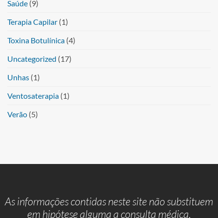
Saúde
(9)
Terapia Capilar
(1)
Toxina Botulínica
(4)
Uncategorized
(17)
Unhas
(1)
Ventosaterapia
(1)
Verão
(5)
As informações contidas neste site não substituem
em hipótese alguma a consulta médica,