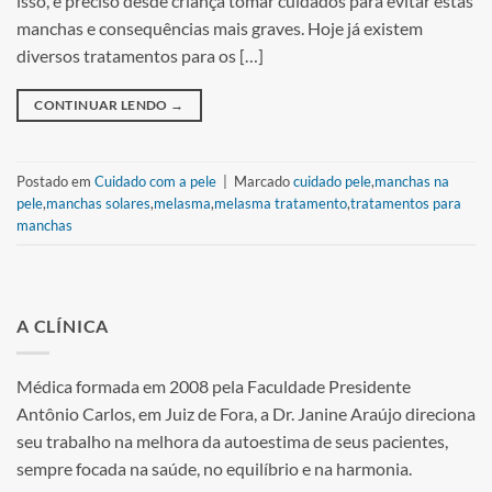
isso, é preciso desde criança tomar cuidados para evitar estas
manchas e consequências mais graves. Hoje já existem
diversos tratamentos para os […]
CONTINUAR LENDO
→
Postado em
Cuidado com a pele
|
Marcado
cuidado pele
,
manchas na
pele
,
manchas solares
,
melasma
,
melasma tratamento
,
tratamentos para
manchas
A CLÍNICA
Médica formada em 2008 pela Faculdade Presidente
Antônio Carlos, em Juiz de Fora, a Dr. Janine Araújo direciona
seu trabalho na melhora da autoestima de seus pacientes,
sempre focada na saúde, no equilíbrio e na harmonia.