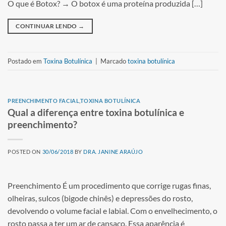
O que é Botox? → O botox é uma proteína produzida […]
CONTINUAR LENDO
→
Postado em
Toxina Botulínica
|
Marcado
toxina botulínica
PREENCHIMENTO FACIAL
,
TOXINA BOTULÍNICA
Qual a diferença entre toxina botulínica e
preenchimento?
POSTED ON
30/06/2018
BY
DRA. JANINE ARAÚJO
Preenchimento É um procedimento que corrige rugas finas,
olheiras, sulcos (bigode chinês) e depressões do rosto,
devolvendo o volume facial e labial. Com o envelhecimento, o
rosto passa a ter um ar de cansaço. Essa aparência é