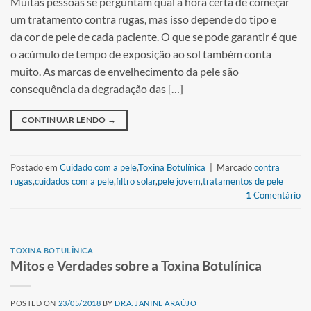
Muitas pessoas se perguntam qual a hora certa de começar
um tratamento contra rugas, mas isso depende do tipo e
da cor de pele de cada paciente. O que se pode garantir é que
o acúmulo de tempo de exposição ao sol também conta
muito. As marcas de envelhecimento da pele são
consequência da degradação das […]
CONTINUAR LENDO
→
Postado em
Cuidado com a pele
,
Toxina Botulínica
|
Marcado
contra
rugas
,
cuidados com a pele
,
filtro solar
,
pele jovem
,
tratamentos de pele
1
Comentário
TOXINA BOTULÍNICA
Mitos e Verdades sobre a Toxina Botulínica
POSTED ON
23/05/2018
BY
DRA. JANINE ARAÚJO