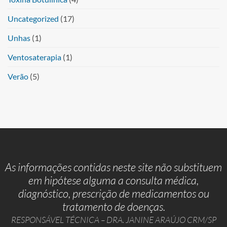
Uncategorized
(17)
Unhas
(1)
Ventosaterapia
(1)
Verão
(5)
As informações contidas neste site não substituem
em hipótese alguma a consulta médica,
diagnóstico, prescrição de medicamentos ou
tratamento de doenças.
RESPONSÁVEL TÉCNICA – DRA. JANINE ARAÚJO CRM/SP