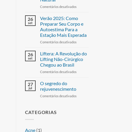
Comentários desativados
Verão 2025: Como
26
set
Preparar Seu Corpo e
es e
Autoestima Para a
Estação Mais Esperada
ivas
Comentários desativados
 a saber de
Liftera: A Revolução do
26
peciais e
set
Lifting Não-Cirúrgico
 a pele.
Chegou ao Brasil
SCREVER-ME
Comentários desativados
O segredo do
27
jul
rejuvenescimento
Comentários desativados
CATEGORIAS
Acne
(1)