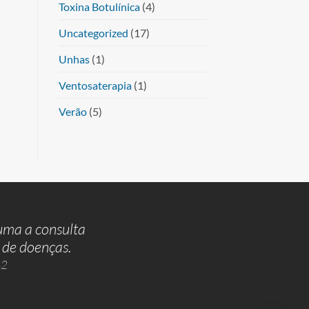
Toxina Botulínica
(4)
Uncategorized
(17)
Unhas
(1)
Ventosaterapia
(1)
Verão
(5)
guma a consulta
 de doenças.
42