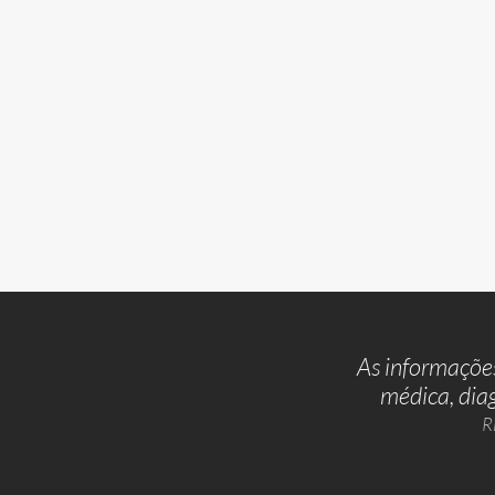
As informações
médica, dia
R