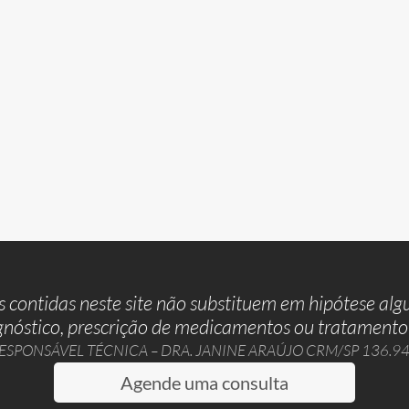
 contidas neste site não substituem em hipótese al
gnóstico, prescrição de medicamentos ou tratamento
ESPONSÁVEL TÉCNICA – DRA. JANINE ARAÚJO CRM/SP 136.9
Agende uma consulta