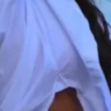
os produtos corretos, com 
 ARTIFICIAL.
moldamos cada detalhe par
natural, sempre de forma 
corpo.
O desconforto é mínim
NTO É EXTREMAMENTE
Utilizamos técnicas e anest
OLOROSO.
você se sinta confortáv
processo
A melhora é visível logo 
RA VER O RESULTADO.
resultado final vai se aj
seguinte
A harmonização glútea
DAR VOLUME, AUMENTAR