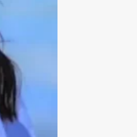
técnica e segurança,
a realçar sua forma
proporcional ao seu
o e temporário.
esia local para que
el durante todo o
.
após a sessão, e o
ustando nas semanas
s.
 também corrige