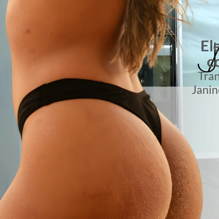
HARMONIZAÇÃO GLÚTEA SE
O QUE É HARM
GLÚTEA? COMO 
A harmonização glútea é um dos proced
procurados por quem deseja conquistar c
precisar passar por cirurgia. Ao contrário 
como a gluteoplastia cirúrgica, a harm
recuperação quase imediata, permitindo 