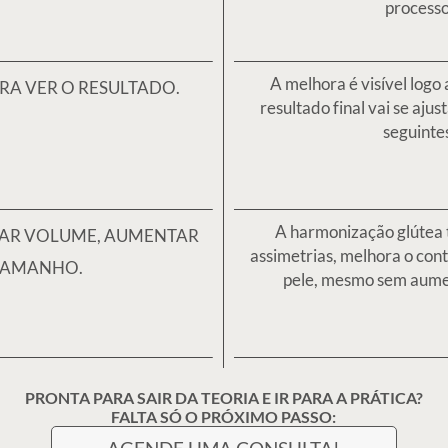
AGENDE UMA CONSULTA!
Perguntas Frequentes
?
Quem não deve fazer a harmonizaç
dendo do produto utilizado e
Como escolher o melhor profission