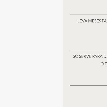
Quanto tempo dura o resultado da harmonização glútea
Os resultados podem durar entre 18 e 24 meses, depen