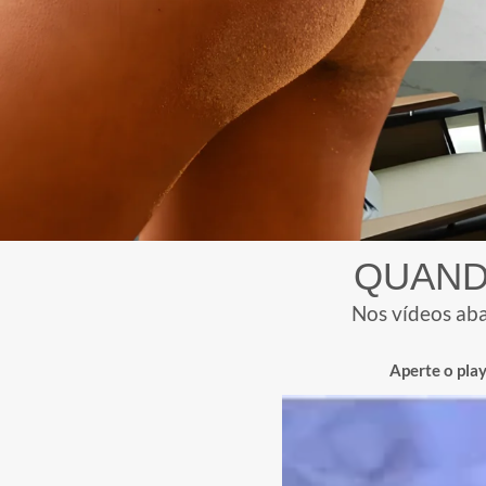
rotina logo após o procedimento, evitando
intensos por alguns dias. Antes de qualqu
uma consulta médica detalhada 
Perfil clínico do paciente
Formato e proporção do 
Expectativas e desejos de
Com essas informações, definimos a mel
produto a ser utilizado para que o res
personalizado.
AGENDE UMA CONS
HARMONIZAÇ