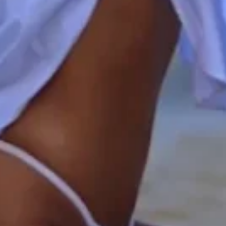
assimetrias, melhora o con
TAMANHO.
pele, mesmo sem aume
PRONTA PARA SAIR DA TEORIA E IR PARA A PRÁTICA?
FALTA SÓ O PRÓXIMO PASSO:
AGENDE UMA CONSULTA!
IRURGIA・SEM DOR・SEM CORTES・SEM CI