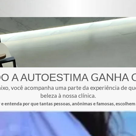
 apenas exercícios físicos
er aplicação, é realizada
para analisar:
corpo
 resultado
hor técnica e o tipo de
ultado seja harmônico e
ULTA!
VERDADES QUE DEIXAM VOCÊ MAIS
TRANQUILA PARA DECIDIR
MITO
VERDA
Quando feita por uma médic
ÃO GLÚTEA DEIXA O