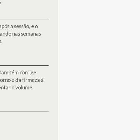
ão glútea?
al para fazer o procedimento?