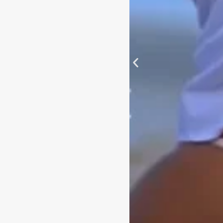
O 
SEM C