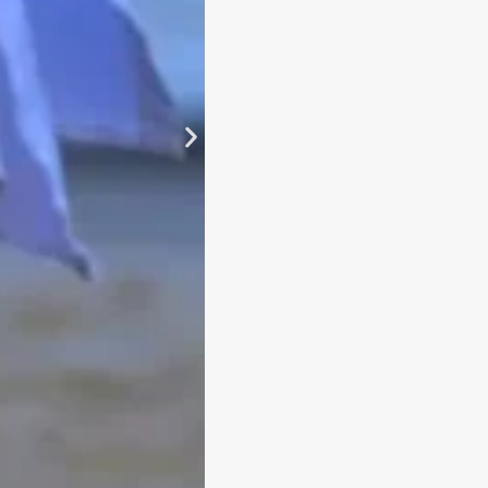
torno e dá firmeza à
ntar o volume.
CATRIZ