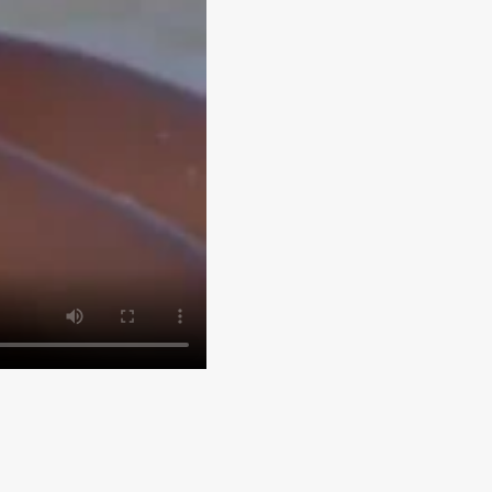
es e
ivas
 a saber de
peciais e
 a pele.
SCREVER-ME