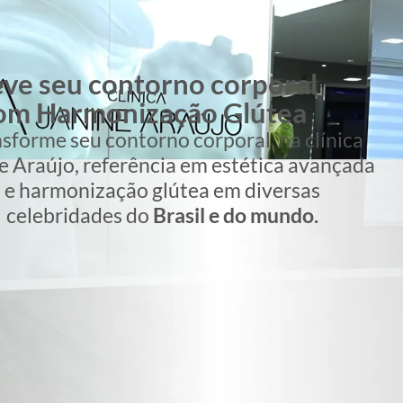
AGENDE UMA CONSULTA!
M MISTÉRIO
ONIZAÇÃO
FUNCIONA?
imentos estéticos mais
urvas mais definidas sem
de intervenções invasivas,
onização glútea oferece
que o paciente retorne à