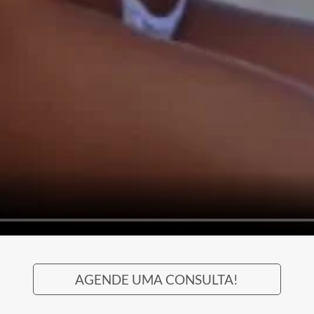
Receba novidad
condições exclus
Inscreva-se e seja a primeira
lançamentos, condições es
conteúdos de cuidado com
IN